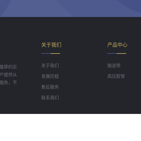
关于我们
产品中心
关于我们
输送带
雄厚的实
户提供从
发展历程
高压胶管
服务，不
售后服务
联系我们
 山东康迪泰克工程橡胶有限公司
鲁ICP备09035384号-1
鲁公网安备3708